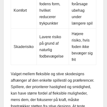
fodens form,
forårsage
Komfort
hvilket
ubehag
reducerer
under
trykpunkter
længere spil
Højere
Lavere risiko
risiko, hvis
på grund af
Skaderisiko
foden ikke
naturlig
bevæger sig
fodbevægelse
frit
Valget mellem fleksible og stive skodesigns
afhænger af den enkelte spillestil og præferencer.
Spillere, der prioriterer hastighed og smidighed,
kan have større fordel af fleksible muligheder,
mens dem, der fokuserer på kraft, måske
foretrækker støtten fra stive designs. At teste