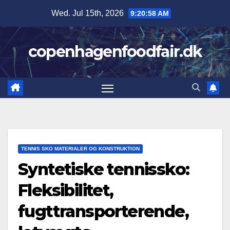
Skip
Wed. Jul 15th, 2026
9:20:59 AM
to
content
copenhagenfoodfair.dk
TENNIS SKO MATERIALER OG KONSTRUKTION
Syntetiske tennissko:
Fleksibilitet,
fugttransporterende,