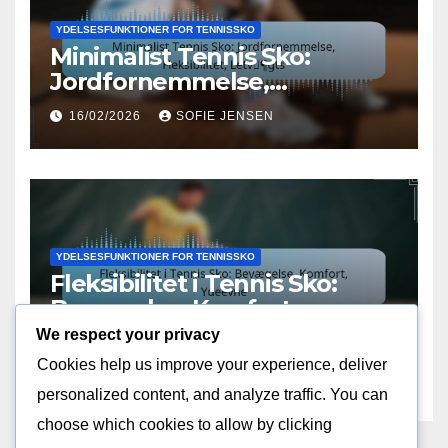
YDELSESFUNKTIONER FOR TENNISSKO
Minimalist Tennis Sko:
Jordfornemmelse,
Fleksibilitet, Letvægts
16/02/2026
SOFIE JENSEN
YDELSESFUNKTIONER FOR TENNISSKO
Fleksibilitet i Tennis Sko:
Bevægelse, Komfort,
Ydeevne
We respect your privacy
16/02/2026
SOFIE JENSEN
Cookies help us improve your experience, deliver
personalized content, and analyze traffic. You can
choose which cookies to allow by clicking