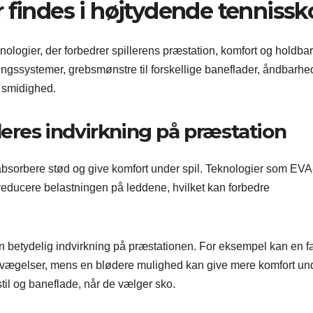
 findes i højtydende tennissk
logier, der forbedrer spillerens præstation, komfort og holdba
gssystemer, grebsmønstre til forskellige baneflader, åndbarhe
r smidighed.
es indvirkning på præstation
absorbere stød og give komfort under spil. Teknologier som EVA
educere belastningen på leddene, hvilket kan forbedre
 betydelig indvirkning på præstationen. For eksempel kan en f
bevægelser, mens en blødere mulighed kan give mere komfort un
til og baneflade, når de vælger sko.