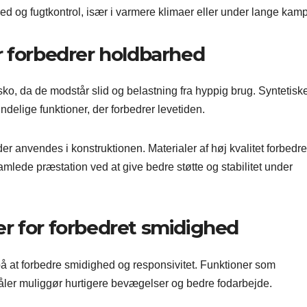
hed og fugtkontrol, især i varmere klimaer eller under lange kam
r forbedrer holdbarhed
sko, da de modstår slid og belastning fra hyppig brug. Syntetisk
delige funktioner, der forbedrer levetiden.
er anvendes i konstruktionen. Materialer af høj kvalitet forbedre
lede præstation ved at give bedre støtte og stabilitet under
r for forbedret smidighed
å at forbedre smidighed og responsivitet. Funktioner som
 såler muliggør hurtigere bevægelser og bedre fodarbejde.