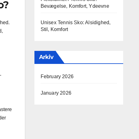
o?
Bevægelse, Komfort, Ydeevne
rhed.
Unisex Tennis Sko: Alsidighed,
Stil, Komfort
d,
Arkiv
-
February 2026
January 2026
astere
der