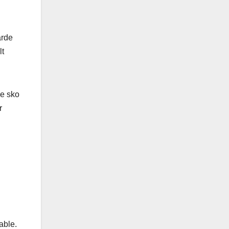
årde
lt
ge sko
r
able.