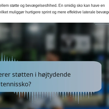
 mellem støtte og bevægelsesfrihed. En smidig sko kan have en
lket muliggør hurtigere sprint og mere effektive laterale bevæge