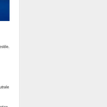
stile.
utrale