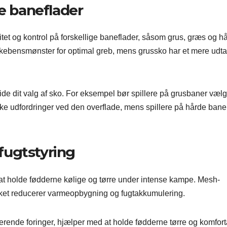
ge baneflader
itet og kontrol på forskellige baneflader, såsom grus, græs og h
iskebensmønster for optimal greb, mens grussko har et mere udta
guide dit valg af sko. For eksempel bør spillere på grusbaner væl
ikke udfordringer ved den overflade, mens spillere på hårde bane
fugtstyring
 at holde fødderne kølige og tørre under intense kampe. Mesh-
vilket reducerer varmeopbygning og fugtakkumulering.
terende foringer, hjælper med at holde fødderne tørre og komfort